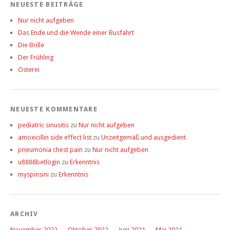
NEUESTE BEITRÄGE
Nur nicht aufgeben
Das Ende und die Wende einer Busfahrt
Die Brille
Der Frühling
Osterei
NEUESTE KOMMENTARE
pediatric sinusitis
zu
Nur nicht aufgeben
amoxicillin side effect list
zu
Unzeitgemäß und ausgedient
pneumonia chest pain
zu
Nur nicht aufgeben
u8888betlogin
zu
Erkenntnis
myspinsini
zu
Erkenntnis
ARCHIV
November 2022
Oktober 2022
Juni 2021
Mai 2021