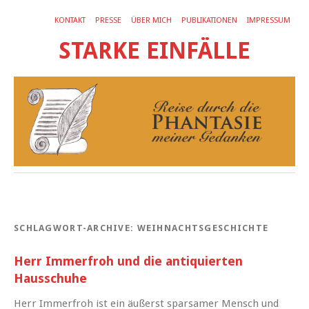
KONTAKT
PRESSE
ÜBER MICH
PUBLIKATIONEN
IMPRESSUM
STARKE EINFÄLLE
SCHLAGWORT-ARCHIVE:
WEIHNACHTSGESCHICHTE
Herr Immerfroh und die antiquierten
Hausschuhe
Herr Immerfroh ist ein äußerst sparsamer Mensch und