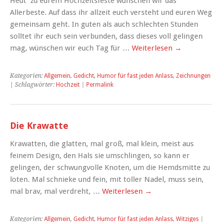
Heut’ zu eurem Hochzeitsfeste wünschen wir das
Allerbeste. Auf dass ihr allzeit euch versteht und euren Weg
gemeinsam geht. In guten als auch schlechten Stunden
solltet ihr euch sein verbunden, dass dieses voll gelingen
mag, wünschen wir euch Tag für …
Weiterlesen
→
Kategorien:
Allgemein
,
Gedicht
,
Humor für fast jeden Anlass
,
Zeichnungen
| Schlagwörter:
Hochzeit
|
Permalink
Die Krawatte
Krawatten, die glatten, mal groß, mal klein, meist aus
feinem Design, den Hals sie umschlingen, so kann er
gelingen, der schwungvolle Knoten, um die Hemdsmitte zu
loten. Mal schnieke und fein, mit toller Nadel, muss sein,
mal brav, mal verdreht, …
Weiterlesen
→
Kategorien:
Allgemein
,
Gedicht
,
Humor für fast jeden Anlass
,
Witziges
|