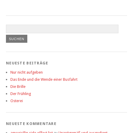
NEUESTE BEITRÄGE
Nur nicht aufgeben
Das Ende und die Wende einer Busfahrt
Die Brille
Der Frühling
Osterei
NEUESTE KOMMENTARE
amoxicillin side effect list
zu
Unzeitgemäß und ausgedient