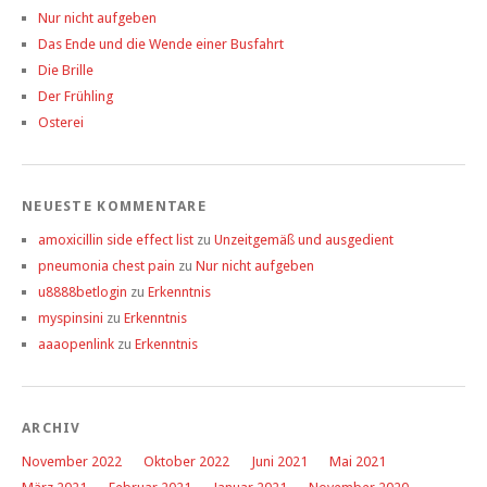
Nur nicht aufgeben
Das Ende und die Wende einer Busfahrt
Die Brille
Der Frühling
Osterei
NEUESTE KOMMENTARE
amoxicillin side effect list
zu
Unzeitgemäß und ausgedient
pneumonia chest pain
zu
Nur nicht aufgeben
u8888betlogin
zu
Erkenntnis
myspinsini
zu
Erkenntnis
aaaopenlink
zu
Erkenntnis
ARCHIV
November 2022
Oktober 2022
Juni 2021
Mai 2021