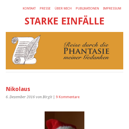
KONTAKT
PRESSE
ÜBER MICH
PUBLIKATIONEN
IMPRESSUM
STARKE EINFÄLLE
Nikolaus
6. Dezember 2016
von Birgit
|
9 Kommentare