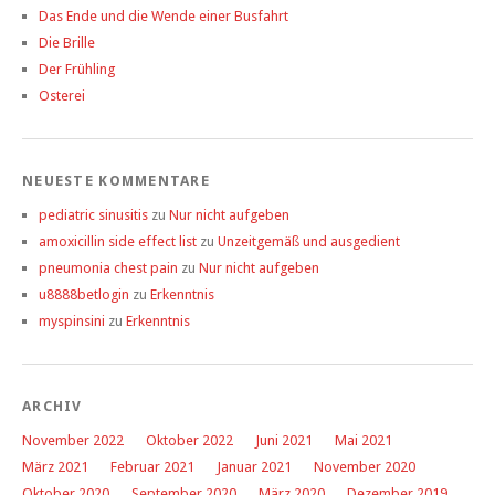
Das Ende und die Wende einer Busfahrt
Die Brille
Der Frühling
Osterei
NEUESTE KOMMENTARE
pediatric sinusitis
zu
Nur nicht aufgeben
amoxicillin side effect list
zu
Unzeitgemäß und ausgedient
pneumonia chest pain
zu
Nur nicht aufgeben
u8888betlogin
zu
Erkenntnis
myspinsini
zu
Erkenntnis
ARCHIV
November 2022
Oktober 2022
Juni 2021
Mai 2021
März 2021
Februar 2021
Januar 2021
November 2020
Oktober 2020
September 2020
März 2020
Dezember 2019