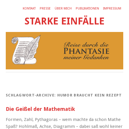
KONTAKT
PRESSE
ÜBER MICH
PUBLIKATIONEN
IMPRESSUM
STARKE EINFÄLLE
SCHLAGWORT-ARCHIVE:
HUMOR BRAUCHT KEIN REZEPT
Die Geißel der Mathematik
Formen, Zahl, Pythagoras – wem machte da schon Mathe
Spaß? Hohlmaß, Achse, Diagramm – dabei saß wohl keiner