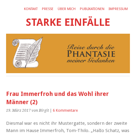
KONTAKT
PRESSE
ÜBER MICH
PUBLIKATIONEN
IMPRESSUM
STARKE EINFÄLLE
Frau Immerfroh und das Wohl ihrer
Männer (2)
19. März 2017
von Birgit
|
6 Kommentare
Diesmal war es nicht ihr Mustergatte, sondern der zweite
Mann im Hause Immerfroh, Tom-Thilo. „HalIo Schatz, was