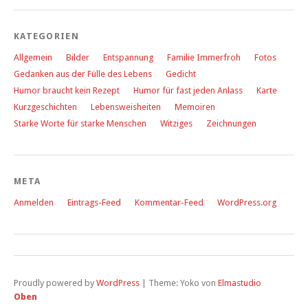
KATEGORIEN
Allgemein
Bilder
Entspannung
Familie Immerfroh
Fotos
Gedanken aus der Fülle des Lebens
Gedicht
Humor braucht kein Rezept
Humor für fast jeden Anlass
Karte
Kurzgeschichten
Lebensweisheiten
Memoiren
Starke Worte für starke Menschen
Witziges
Zeichnungen
META
Anmelden
Eintrags-Feed
Kommentar-Feed
WordPress.org
Proudly powered by
WordPress
|
Theme: Yoko von
Elmastudio
Oben