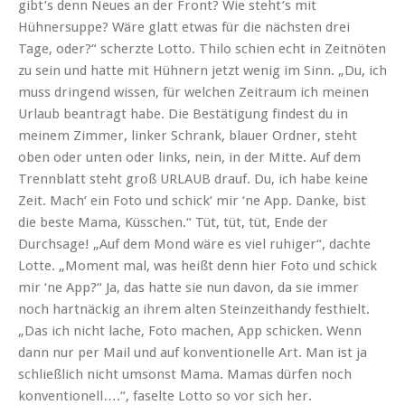
gibt’s denn Neues an der Front? Wie steht’s mit
Hühnersuppe? Wäre glatt etwas für die nächsten drei
Tage, oder?“ scherzte Lotto. Thilo schien echt in Zeitnöten
zu sein und hatte mit Hühnern jetzt wenig im Sinn. „Du, ich
muss dringend wissen, für welchen Zeitraum ich meinen
Urlaub beantragt habe. Die Bestätigung findest du in
meinem Zimmer, linker Schrank, blauer Ordner, steht
oben oder unten oder links, nein, in der Mitte.
Auf dem
Trennblatt steht groß URLAUB drauf. Du, ich habe keine
Zeit. Mach‘ ein Foto und schick‘ mir ‘ne App. Danke, bist
die beste Mama, Küsschen.“ Tüt, tüt, tüt, Ende der
Durchsage! „Auf dem Mond wäre es viel ruhiger“, dachte
Lotte. „Moment mal, was heißt denn hier Foto und schick
mir ‘ne App?“ Ja, das hatte sie nun davon, da sie immer
noch hartnäckig an ihrem alten Steinzeithandy festhielt.
„Das ich nicht lache, Foto machen, App schicken. Wenn
dann nur per Mail und auf konventionelle Art. Man ist ja
schließlich nicht umsonst Mama. Mamas dürfen noch
konventionell….“, faselte Lotto so vor sich her.